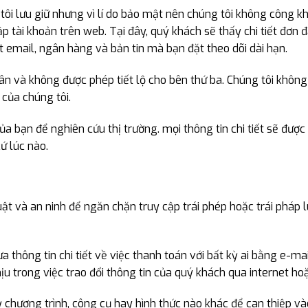
tôi lưu giữ nhưng vì lí do bảo mật nên chúng tôi không công kh
ập tài khoản trên web. Tại đây, quý khách sẽ thấy chi tiết đơ
 email, ngân hàng và bản tin mà bạn đặt theo dõi dài hạn.
n và không được phép tiết lộ cho bên thứ ba. Chúng tôi không
 của chúng tôi.
ủa bạn để nghiên cứu thị trường. mọi thông tin chi tiết sẽ đượ
ứ lúc nào.
uật và an ninh để ngăn chặn truy cập trái phép hoặc trái pháp
thông tin chi tiết về việc thanh toán với bất kỳ ai bằng e-ma
 trong việc trao đổi thông tin của quý khách qua internet hoặ
 chương trình, công cụ hay hình thức nào khác để can thiệp và