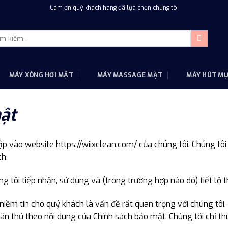
Cám ơn quý khách hàng đã lựa chọn chúng tôi
m
m:
MÁY XÔNG HƠI MẶT
MÁY MASSAGE MẶT
MÁY HÚT M
ật
p vào website https://wiixclean.com/ của chúng tôi. Chúng tô
ch.
ng tôi tiếp nhận, sử dụng và (trong trường hợp nào đó) tiết lộ 
iềm tin cho quý khách là vấn đề rất quan trọng với chúng tôi. 
ân thủ theo nội dung của Chính sách bảo mật. Chúng tôi chỉ thu