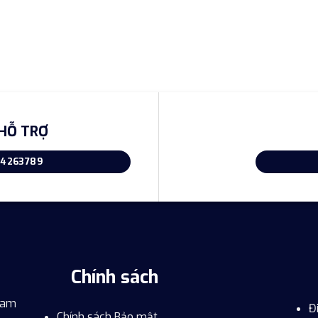
HỖ TRỢ
4263789
Chính sách
Nam
Đ
Chính sách Bảo mật