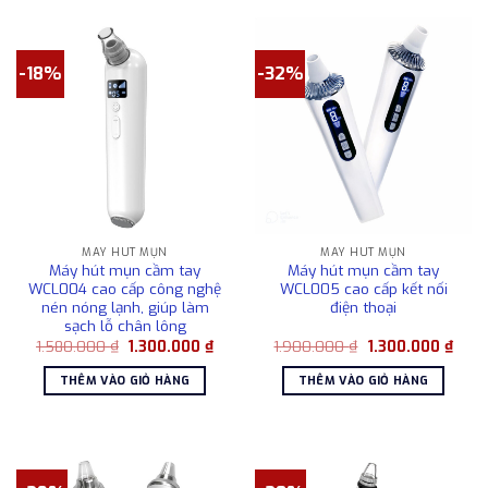
-18%
-32%
MÁY HÚT MỤN
MÁY HÚT MỤN
Máy hút mụn cầm tay
Máy hút mụn cầm tay
WCL004 cao cấp công nghệ
WCL005 cao cấp kết nối
nén nóng lạnh, giúp làm
điện thoại
sạch lỗ chân lông
Giá
Giá
Giá
Giá
1.580.000
₫
1.300.000
₫
1.900.000
₫
1.300.000
₫
gốc
hiện
gốc
hiện
là:
tại
là:
tại
THÊM VÀO GIỎ HÀNG
THÊM VÀO GIỎ HÀNG
1.580.000 ₫.
là:
1.900.000 ₫.
là:
1.300.000 ₫.
1.300