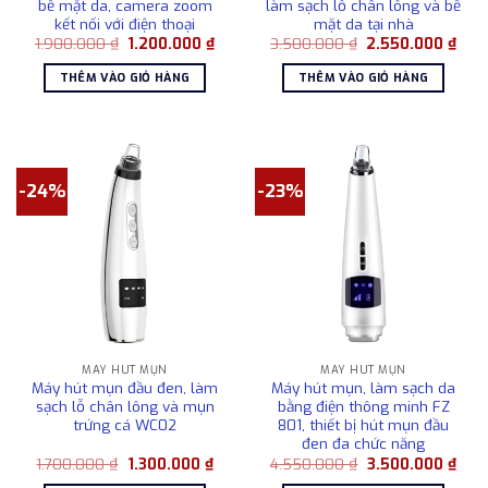
bề mặt da, camera zoom
làm sạch lỗ chân lông và bề
kết nối với điện thoại
mặt da tại nhà
Giá
Giá
Giá
Giá
1.900.000
₫
1.200.000
₫
3.500.000
₫
2.550.000
₫
gốc
hiện
gốc
hiện
là:
tại
là:
tại
THÊM VÀO GIỎ HÀNG
THÊM VÀO GIỎ HÀNG
1.900.000 ₫.
là:
3.500.000 ₫.
là:
1.200.000 ₫.
2.55
-24%
-23%
MÁY HÚT MỤN
MÁY HÚT MỤN
Máy hút mụn đầu đen, làm
Máy hút mụn, làm sạch da
sạch lỗ chân lông và mụn
bằng điện thông minh FZ
trứng cá WC02
801, thiết bị hút mụn đầu
đen đa chức năng
Giá
Giá
Giá
Giá
1.700.000
₫
1.300.000
₫
4.550.000
₫
3.500.000
₫
gốc
hiện
gốc
hiện