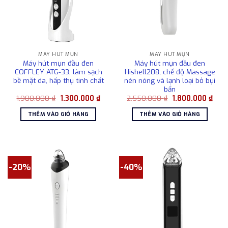
MÁY HÚT MỤN
MÁY HÚT MỤN
Máy hút mụn đầu đen
Máy hút mụn đầu đen
COFFLEY ATG-33, làm sạch
Hishell208, chế độ Massage
bề mặt da, hấp thụ tinh chất
nén nóng và lạnh loại bỏ bụi
bẩn
Giá
Giá
Giá
Giá
1.900.000
₫
1.300.000
₫
2.550.000
₫
1.800.000
₫
gốc
hiện
gốc
hiện
là:
tại
là:
tại
THÊM VÀO GIỎ HÀNG
THÊM VÀO GIỎ HÀNG
1.900.000 ₫.
là:
2.550.000 ₫.
là:
1.300.000 ₫.
1.80
-20%
-40%