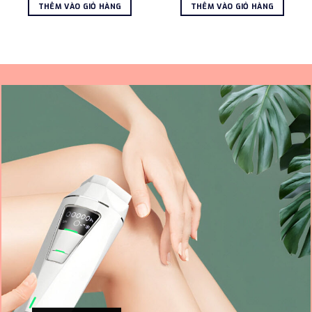
là:
tại
là:
tại
THÊM VÀO GIỎ HÀNG
THÊM VÀO GIỎ HÀNG
1.700.000 ₫.
là:
4.550.000 ₫.
là:
1.300.000 ₫.
3.50