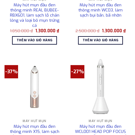
Máy hút mụn đầu đen
Máy hút mụn đầu đen
thông minh REAL BUBEE-
thông minh WC03, làm
RBX601, làm sạch lỗ chân
sạch bụi bẩn, bã nhờn
lông và loại bỏ mụn trứng
cá
Giá
Giá
Giá
Giá
1.850.000
₫
1.300.000
₫
2.500.000
₫
1.300.000
₫
gốc
hiện
gốc
hiện
là:
tại
là:
tại
THÊM VÀO GIỎ HÀNG
THÊM VÀO GIỎ HÀNG
1.850.000 ₫.
là:
2.500.000 ₫.
là:
1.300.000 ₫.
1.30
-37%
-27%
MÁY HÚT MỤN
MÁY HÚT MỤN
Máy hút mụn đầu đen
Máy hút mụn đầu đen
thông minh X15, làm sạch
WCL001 HEAD POP FOCUS