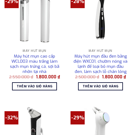
-29%
-28%
MÁY HÚT MỤN
MÁY HÚT MỤN
Máy hút mụn cao cấp
Máy hút mụn đầu đen bằng
WCL003 màu trắng làm
điện WXC01, chườm nóng và
sạch mụn trứng cá, sợi bã
lạnh để loại bỏ mụn đầu
nhờn tại nhà
đen, làm sạch lỗ chân lông
Giá
Giá
Giá
Giá
2.550.000
₫
1.800.000
₫
2.500.000
₫
1.800.000
₫
gốc
hiện
gốc
hiện
là:
tại
là:
tại
THÊM VÀO GIỎ HÀNG
THÊM VÀO GIỎ HÀNG
2.550.000 ₫.
là:
2.500.000 ₫.
là:
1.800.000 ₫.
1.80
-32%
-29%