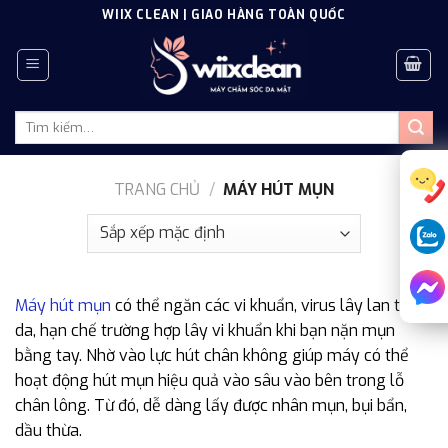
Skip
WIIX CLEAN | GIAO HÀNG TOÀN QUỐC
to
content
Tìm
kiếm:
TRANG CHỦ
/
MÁY HÚT MỤN
Máy hút mụn
có thể ngăn các vi khuẩn, virus lây lan trên
da, hạn chế trường hợp lây vi khuẩn khi bạn nặn mụn
bằng tay. Nhờ vào lực hút chân không giúp máy có thể
hoạt động hút mụn hiệu quả vào sâu vào bên trong lỗ
chân lông. Từ đó, dễ dàng lấy được nhân mụn, bụi bẩn,
dầu thừa.