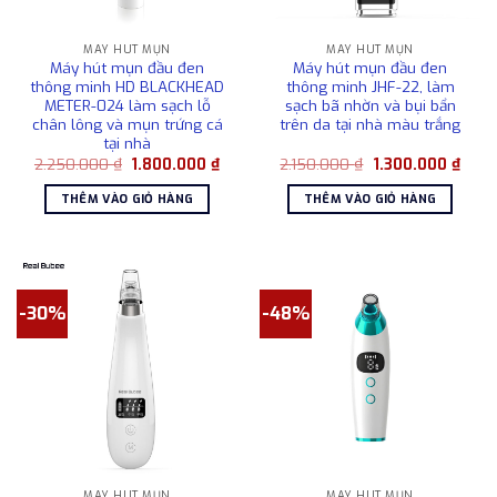
MÁY HÚT MỤN
MÁY HÚT MỤN
Máy hút mụn đầu đen
Máy hút mụn đầu đen
thông minh HD BLACKHEAD
thông minh JHF-22, làm
METER-024 làm sạch lỗ
sạch bã nhờn và bụi bẩn
chân lông và mụn trứng cá
trên da tại nhà màu trắng
tại nhà
Giá
Giá
Giá
Giá
2.250.000
₫
1.800.000
₫
2.150.000
₫
1.300.000
₫
gốc
hiện
gốc
hiện
là:
tại
là:
tại
THÊM VÀO GIỎ HÀNG
THÊM VÀO GIỎ HÀNG
2.250.000 ₫.
là:
2.150.000 ₫.
là:
1.800.000 ₫.
1.300
-30%
-48%
MÁY HÚT MỤN
MÁY HÚT MỤN