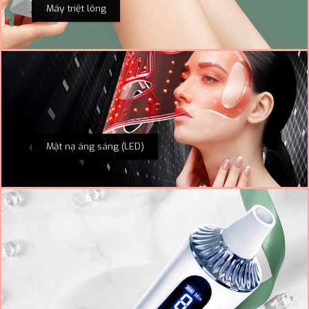
Máy triệt lông
Mặt nạ áng sáng (LED)