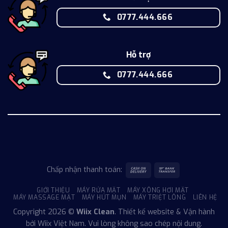
0777.444.666
Hỗ trợ
0777.444.666
Chấp nhận thanh toán:
GIỚI THIỆU
MÁY RỬA MẶT
MÁY XÔNG HƠI MẶT
MÁY MASSAGE MẶT
MÁY HÚT MỤN
MÁY TRIỆT LÔNG
LIÊN HỆ
Copyright 2026 ©
Wiix Clean
. Thiết kế website & Vận hành
bởi Wiix Việt Nam. Vui lòng không sao chép nội dung.