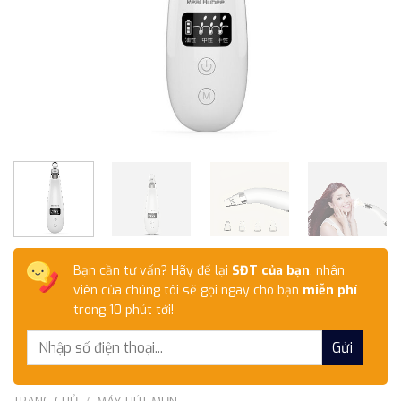
Bạn cần tư vấn? Hãy để lại
SĐT của bạn
, nhân
viên của chúng tôi sẽ gọi ngay cho bạn
miễn phí
trong 10 phút tới!
TRANG CHỦ
/
MÁY HÚT MỤN