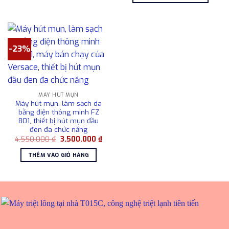
1.80
-23%
MÁY HÚT MỤN
Máy hút mụn, làm sạch da
bằng điện thông minh FZ
801, thiết bị hút mụn đầu
đen đa chức năng
Giá
Giá
4.550.000
₫
3.500.000
₫
gốc
hiện
là:
tại
THÊM VÀO GIỎ HÀNG
4.550.000 ₫.
là:
3.500.000 ₫.