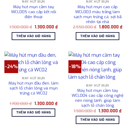
MÁY HÚT MỤN
MÁY HÚT MỤN
Máy hút mụn cầm tay
Máy hút mụn cao cấp
WCL005 cao cấp kết nối
WCL003 màu trắng làm
điện thoại
sạch mụn trứng cá, sợi bã
nhờn tại nhà
Giá
Giá
Giá
Giá
1.900.000
₫
1.300.000
₫
2.550.000
₫
1.800.000
₫
gốc
hiện
gốc
hiện
là:
tại
là:
tại
THÊM VÀO GIỎ HÀNG
THÊM VÀO GIỎ HÀNG
1.900.000 ₫.
là:
2.550.000 ₫.
là:
1.300.000 ₫.
1.80
-24%
-18%
MÁY HÚT MỤN
Máy hút mụn đầu đen, làm
MÁY HÚT MỤN
sạch lỗ chân lông và mụn
Máy hút mụn cầm tay
trứng cá WC02
WCL004 cao cấp công nghệ
nén nóng lạnh, giúp làm
Giá
Giá
1.700.000
₫
1.300.000
₫
sạch lỗ chân lông
gốc
hiện
Giá
Giá
là:
tại
1.580.000
₫
1.300.000
₫
THÊM VÀO GIỎ HÀNG
gốc
hiện
1.700.000 ₫.
là:
là:
tại
1.300.000 ₫.
THÊM VÀO GIỎ HÀNG
1.580.000 ₫.
là:
1.300