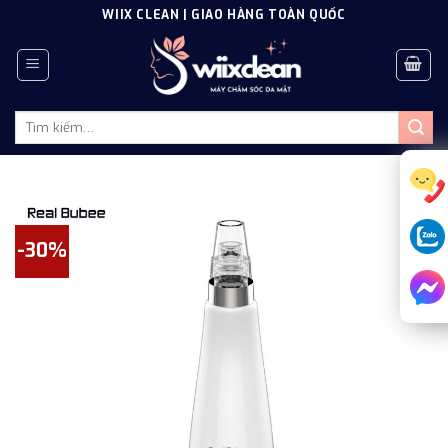
Skip
WIIX CLEAN | GIAO HÀNG TOÀN QUỐC
to
content
Tìm
kiếm:
-30%