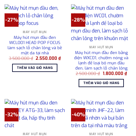
-27%
-28%
MÁY HÚT MỤN
Máy hút mụn đầu đen
WCL001 HEAD POP FOCUS
làm sạch lỗ chân lông và bề
MÁY HÚT MỤN
Máy hút mụn đầu đen bằng
mặt da tại nhà
điện WXC01, chườm nóng và
Giá
Giá
3.500.000
₫
2.550.000
₫
gốc
hiện
lạnh để loại bỏ mụn đầu
là:
tại
đen, làm sạch lỗ chân lông
THÊM VÀO GIỎ HÀNG
3.500.000 ₫.
là:
Giá
Giá
2.500.000
₫
1.800.000
₫
2.550.000 ₫.
gốc
hiện
là:
tại
THÊM VÀO GIỎ HÀNG
2.500.000 ₫.
là:
1.80
-32%
-40%
MÁY HÚT MỤN
MÁY HÚT MỤN