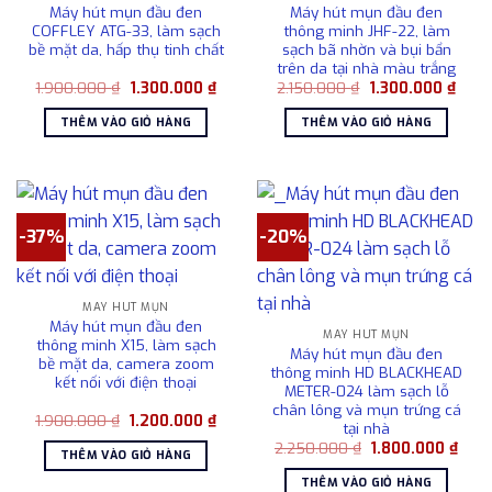
Máy hút mụn đầu đen
Máy hút mụn đầu đen
COFFLEY ATG-33, làm sạch
thông minh JHF-22, làm
bề mặt da, hấp thụ tinh chất
sạch bã nhờn và bụi bẩn
trên da tại nhà màu trắng
Giá
Giá
Giá
Giá
1.900.000
₫
1.300.000
₫
2.150.000
₫
1.300.000
₫
gốc
hiện
gốc
hiện
là:
tại
là:
tại
THÊM VÀO GIỎ HÀNG
THÊM VÀO GIỎ HÀNG
1.900.000 ₫.
là:
2.150.000 ₫.
là:
1.300.000 ₫.
1.300
-37%
-20%
MÁY HÚT MỤN
Máy hút mụn đầu đen
MÁY HÚT MỤN
thông minh X15, làm sạch
Máy hút mụn đầu đen
bề mặt da, camera zoom
thông minh HD BLACKHEAD
kết nối với điện thoại
METER-024 làm sạch lỗ
chân lông và mụn trứng cá
Giá
Giá
1.900.000
₫
1.200.000
₫
tại nhà
gốc
hiện
Giá
Giá
là:
tại
2.250.000
₫
1.800.000
₫
THÊM VÀO GIỎ HÀNG
gốc
hiện
1.900.000 ₫.
là:
là:
tại
1.200.000 ₫.
THÊM VÀO GIỎ HÀNG
2.250.000 ₫.
là: