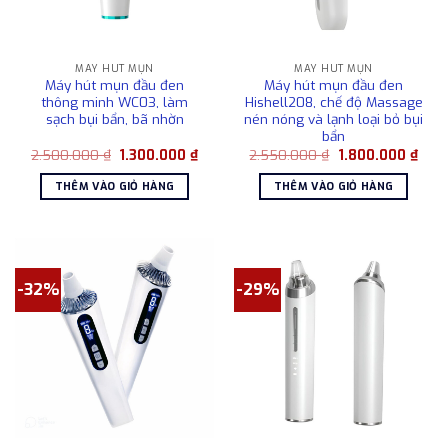
MÁY HÚT MỤN
MÁY HÚT MỤN
Máy hút mụn đầu đen
Máy hút mụn đầu đen
thông minh WC03, làm
Hishell208, chế độ Massage
sạch bụi bẩn, bã nhờn
nén nóng và lạnh loại bỏ bụi
bẩn
Giá
Giá
Giá
Giá
2.500.000
₫
1.300.000
₫
2.550.000
₫
1.800.000
₫
gốc
hiện
gốc
hiện
là:
tại
là:
tại
THÊM VÀO GIỎ HÀNG
THÊM VÀO GIỎ HÀNG
2.500.000 ₫.
là:
2.550.000 ₫.
là:
1.300.000 ₫.
1.80
-32%
-29%