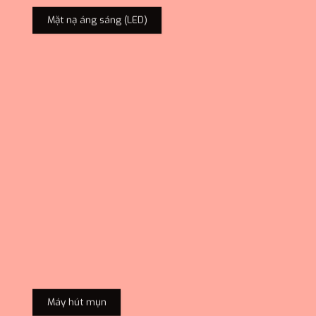
Mặt nạ áng sáng (LED)
Máy hút mụn