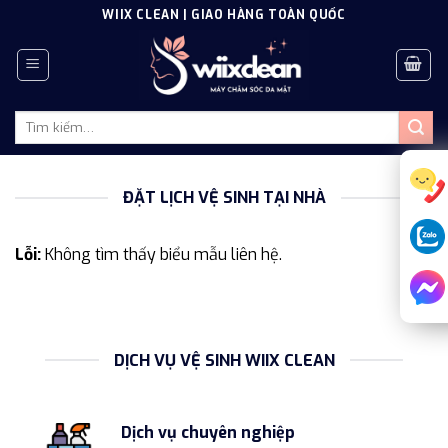
Skip
WIIX CLEAN | GIAO HÀNG TOÀN QUỐC
to
content
Tìm
kiếm:
ĐẶT LỊCH VỆ SINH TẠI NHÀ
Lỗi:
Không tìm thấy biểu mẫu liên hệ.
DỊCH VỤ VỆ SINH WIIX CLEAN
Dịch vụ chuyên nghiệp