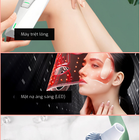
Máy triệt lông
Mặt nạ áng sáng (LED)