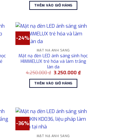
ại
là:
tại
THÊM VÀO GIỎ HÀNG
à:
5.500.000 ₫.
là:
1.650.000 ₫.
4.850.000 ₫.
-24%
MẶT NẠ ÁNH SÁNG
học
Mặt nạ đèn LED ánh sáng sinh học
rẻ
HIMMELUX trẻ hóa và làm trắng
làn da
Giá
Giá
Giá
4.250.000
₫
3.250.000
₫
hiện
gốc
hiện
tại
là:
tại
THÊM VÀO GIỎ HÀNG
à:
4.250.000 ₫.
là:
2.800.000 ₫.
3.250.000 ₫.
-36%
MẶT NẠ ÁNH SÁNG