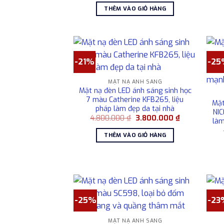
là:
tại
THÊM VÀO GIỎ HÀNG
2.550.000 ₫.
là:
1.800.000 ₫.
-21%
-25
MẶT NẠ ÁNH SÁNG
Mặt nạ đèn LED ánh sáng sinh học
7 màu Catherine KFB265, liệu
Mặt
pháp làm đẹp da tại nhà
NIC
Giá
Giá
4.800.000
₫
3.800.000
₫
làm
gốc
hiện
là:
tại
THÊM VÀO GIỎ HÀNG
4.800.000 ₫.
là:
3.800.000 ₫.
-25%
-23
MẶT NẠ ÁNH SÁNG