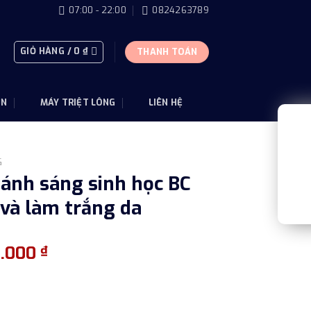
07:00 - 22:00
0824263789
GIỎ HÀNG /
0
₫
THANH TOÁN
ỤN
MÁY TRIỆT LÔNG
LIÊN HỆ
G
ánh sáng sinh học BC
 và làm trắng da
Giá
0.000
₫
hiện
tại
.000 ₫.
là: