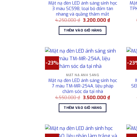
Mặt nạ đèn LED ánh sáng sinh học
Mặt
3 màu SC598, loại bỏ đốm tàn
TPK
nhang và quầng thâm mắt
Giá
Giá
4.250.000
₫
3.200.000
₫
gốc
hiện
là:
tại
THÊM VÀO GIỎ HÀNG
4.250.000 ₫.
là:
3.200.000 ₫.
-23%
-23
MẶT NẠ ÁNH SÁNG
Mặt nạ đèn LED ánh sáng sinh học
7 màu TM-MR-254A, liệu pháp
SE
chăm sóc da tại nhà
Giá
Giá
4.550.000
₫
3.500.000
₫
gốc
hiện
là:
tại
THÊM VÀO GIỎ HÀNG
4.550.000 ₫.
là:
3.500.000 ₫.