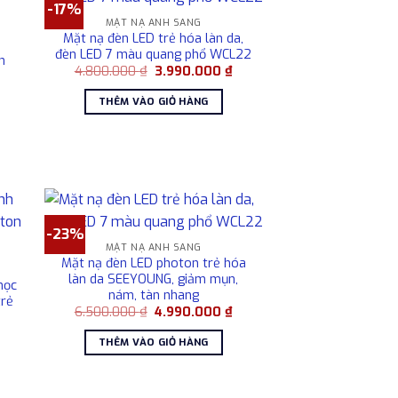
-17%
MẶT NẠ ÁNH SÁNG
Mặt nạ đèn LED trẻ hóa làn da,
đèn LED 7 màu quang phổ WCL22
h
Giá
Giá
4.800.000
₫
3.990.000
₫
a
gốc
hiện
là:
tại
THÊM VÀO GIỎ HÀNG
4.800.000 ₫.
là:
Giá
3.990.000 ₫.
hiện
ại
à:
2.550.000 ₫.
-23%
MẶT NẠ ÁNH SÁNG
Mặt nạ đèn LED photon trẻ hóa
làn da SEEYOUNG, giảm mụn,
học
nám, tàn nhang
trẻ
Giá
Giá
6.500.000
₫
4.990.000
₫
gốc
hiện
iá
là:
tại
THÊM VÀO GIỎ HÀNG
hiện
6.500.000 ₫.
là:
ại
4.990.000 ₫.
à:
1.650.000 ₫.