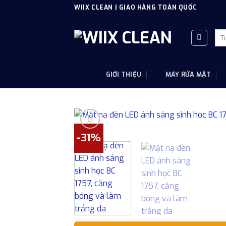
Skip
WIIX CLEAN | GIAO HÀNG TOÀN QUỐC
to
content
Tì
kiế
GIỚI THIỆU
MÁY RỬA MẶT
-31%