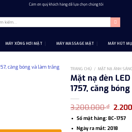
Cám ơn quý khách hàng đã lựa chọn chúng tôi
m
m:
MÁY XÔNG HƠI MẶT
MÁY MASSAGE MẶT
MÁY HÚT M
TRANG CHỦ
/
MẶT NẠ ÁNH SÁN
Mặt nạ đèn LED 
1757, căng bóng
Giá
3.200.000
2.20
₫
gốc
Số mặt hàng: BC-1757
là:
3.200
Ngày ra mắt: 2018