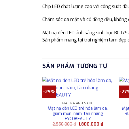
Chip LED chất lượng cao với công suất đầ
Chăm sóc da mặt và cổ đồng đều, không c
Mặt nạ đèn LED ánh sáng sinh học BC 175
Sản phẩm mang lại trải nghiệm làm đẹp ch
SẢN PHẨM TƯƠNG TỰ
-29%
-27
MẶT NẠ ÁNH SÁNG
Mặt nạ đèn LED trẻ hóa làm da,
Mặt
giảm mụn, nám, tàn nhang
RL
EYCOBEAUTY
Giá
Giá
2.550.000
₫
1.800.000
₫
gốc
hiện