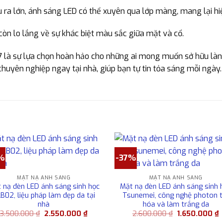
u ra lớn, ánh sáng LED có thể xuyên qua lớp màng, mang lại hi
òn lo lắng về sự khác biệt màu sắc giữa mặt và cổ.
7 là sự lựa chọn hoàn hảo cho những ai mong muốn sở hữu là
uyên nghiệp ngay tại nhà, giúp bạn tự tin tỏa sáng mỗi ngày.
%
-37%
MẶT NẠ ÁNH SÁNG
MẶT NẠ ÁNH SÁNG
 nạ đèn LED ánh sáng sinh học
Mặt nạ đèn LED ánh sáng sinh 
B02, liệu pháp làm đẹp da tại
Tsunemei, công nghệ photon 
nhà
hóa và làm trắng da
Giá
Giá
Giá
G
3.500.000
₫
2.550.000
₫
2.600.000
₫
1.650.000
₫
gốc
hiện
gốc