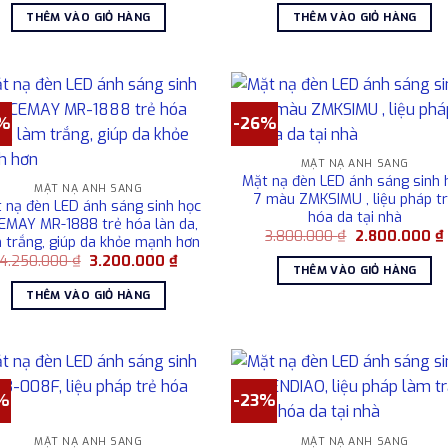
là:
tại
là:
t
THÊM VÀO GIỎ HÀNG
THÊM VÀO GIỎ HÀNG
3.500.000 ₫.
là:
2.600.000 ₫.
l
2.550.000 ₫.
%
-26%
MẶT NẠ ÁNH SÁNG
Mặt nạ đèn LED ánh sáng sinh 
MẶT NẠ ÁNH SÁNG
7 màu ZMKSIMU , liệu pháp t
 nạ đèn LED ánh sáng sinh học
hóa da tại nhà
EMAY MR-1888 trẻ hóa làn da,
Giá
3.800.000
₫
2.800.000
₫
 trắng, giúp da khỏe mạnh hơn
gốc
Giá
Giá
4.250.000
₫
3.200.000
₫
là:
THÊM VÀO GIỎ HÀNG
gốc
hiện
3.800.000 ₫.
l
là:
tại
THÊM VÀO GIỎ HÀNG
4.250.000 ₫.
là:
3.200.000 ₫.
%
-23%
MẶT NẠ ÁNH SÁNG
MẶT NẠ ÁNH SÁNG