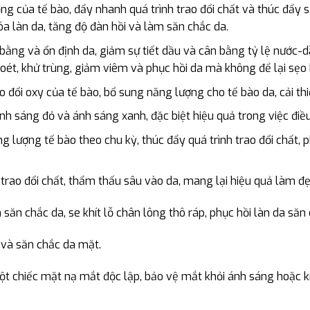
g của tế bào, đẩy nhanh quá trình trao đổi chất và thúc đẩy 
a làn da, tăng độ đàn hồi và làm săn chắc da.
ằng và ổn định da, giảm sự tiết dầu và cân bằng tỷ lệ nước-
 loét, khử trùng, giảm viêm và phục hồi da mà không để lại sẹo 
ao đổi oxy của tế bào, bổ sung năng lượng cho tế bào da, cải t
h sáng đỏ và ánh sáng xanh, đặc biệt hiệu quả trong việc điều
lượng tế bào theo chu kỳ, thúc đẩy quá trình trao đổi chất, 
trao đổi chất, thẩm thấu sâu vào da, mang lại hiệu quả làm đẹ
 săn chắc da, se khít lỗ chân lông thô ráp, phục hồi làn da săn
 và săn chắc da mặt.
t chiếc mặt nạ mắt độc lập, bảo vệ mắt khỏi ánh sáng hoặc k