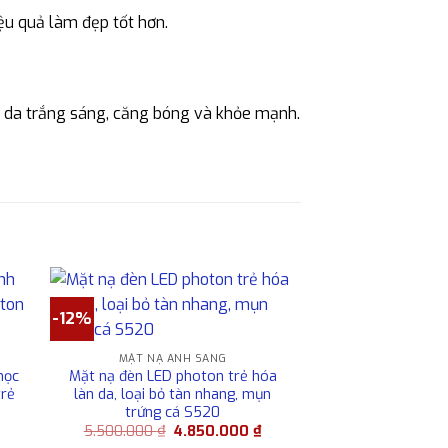
ệu quả làm đẹp tốt hơn.
n da trắng sáng, căng bóng và khỏe mạnh.
-12%
MẶT NẠ ÁNH SÁNG
học
Mặt nạ đèn LED photon trẻ hóa
trẻ
làn da, loại bỏ tàn nhang, mụn
trứng cá S520
iá
Giá
Giá
5.500.000
₫
4.850.000
₫
hiện
gốc
hiện