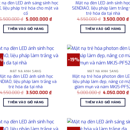
 nạ đèn LED ánh sáng sinh học
Mặt nạ đèn LED ánh sinh họ
, liệu pháp trẻ hóa cho mặt và
SENDIAO, liệu pháp làm trắng 
cổ
trẻ hóa da tại nhà
Giá
Giá
Giá
6.500.000
₫
5.000.000
₫
4.550.000
₫
3.500.000
₫
gốc
hiện
gốc
là:
tại
là:
THÊM VÀO GIỎ HÀNG
THÊM VÀO GIỎ HÀNG
6.500.000 ₫.
là:
4.550.000 ₫.
5.000.000 ₫.
%
-19%
MẶT NẠ ÁNH SÁNG
MẶT NẠ ÁNH SÁNG
Mặt nạ đèn LED ánh sinh học
Mặt nạ trẻ hóa photon đèn LE
NDIAO, liệu pháp làm trắng và
liệu pháp làm đẹp, nâng cơ mặ
trẻ hóa da tại nhà
giảm mụn và nám MKJS-PF5
Giá
Giá
Giá
4.550.000
₫
3.500.000
₫
5.000.000
₫
4.050.000
₫
gốc
hiện
gốc
là:
tại
là:
THÊM VÀO GIỎ HÀNG
THÊM VÀO GIỎ HÀNG
4.550.000 ₫.
là:
5.000.000 ₫.
3.500.000 ₫.