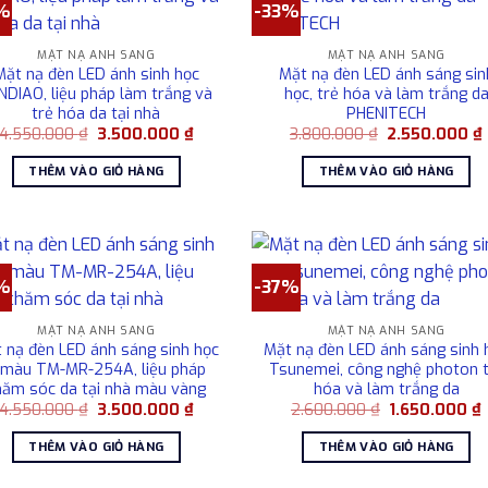
%
-33%
MẶT NẠ ÁNH SÁNG
MẶT NẠ ÁNH SÁNG
Mặt nạ đèn LED ánh sinh học
Mặt nạ đèn LED ánh sáng sin
NDIAO, liệu pháp làm trắng và
học, trẻ hóa và làm trắng d
trẻ hóa da tại nhà
PHENITECH
Giá
Giá
Giá
4.550.000
₫
3.500.000
₫
3.800.000
₫
2.550.000
₫
gốc
hiện
gốc
là:
tại
là:
t
THÊM VÀO GIỎ HÀNG
THÊM VÀO GIỎ HÀNG
4.550.000 ₫.
là:
3.800.000 ₫.
l
3.500.000 ₫.
%
-37%
MẶT NẠ ÁNH SÁNG
MẶT NẠ ÁNH SÁNG
 nạ đèn LED ánh sáng sinh học
Mặt nạ đèn LED ánh sáng sinh 
 màu TM-MR-254A, liệu pháp
Tsunemei, công nghệ photon 
hăm sóc da tại nhà màu vàng
hóa và làm trắng da
Giá
Giá
Giá
G
4.550.000
₫
3.500.000
₫
2.600.000
₫
1.650.000
₫
gốc
hiện
gốc
là:
tại
là:
t
THÊM VÀO GIỎ HÀNG
THÊM VÀO GIỎ HÀNG
4.550.000 ₫.
là:
2.600.000 ₫.
l
3.500.000 ₫.