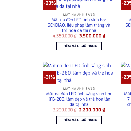
-23%
-23
MẶT NẠ ÁNH SÁNG
Mặt nạ đèn LED ánh sinh học
SENDIAO, liệu pháp làm trắng và
SE
trẻ hóa da tại nhà
Giá
Giá
4.550.000
₫
3.500.000
₫
gốc
hiện
là:
tại
THÊM VÀO GIỎ HÀNG
4.550.000 ₫.
là:
3.500.000 ₫.
-31%
-23
MẶT NẠ ÁNH SÁNG
Mặt nạ đèn LED ánh sáng sinh học
Mặt
KFB-280, làm đẹp và trẻ hóa làn
7
da tại nhà
c
Giá
Giá
3.200.000
₫
2.200.000
₫
gốc
hiện
là:
tại
THÊM VÀO GIỎ HÀNG
3.200.000 ₫.
là:
2.200.000 ₫.