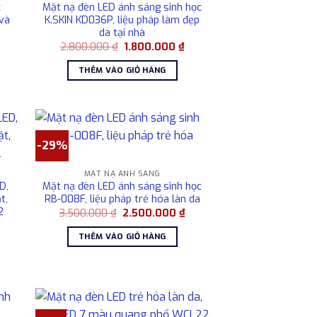
c
Mặt nạ đèn LED ánh sáng sinh học
và
K.SKIN KD036P, liệu pháp làm đẹp
da tại nhà
Giá
Giá
Giá
2.800.000
₫
1.800.000
₫
hiện
gốc
hiện
tại
là:
tại
THÊM VÀO GIỎ HÀNG
là:
2.800.000 ₫.
là:
3.500.000 ₫.
1.800.000 ₫.
-29%
MẶT NẠ ÁNH SÁNG
D,
Mặt nạ đèn LED ánh sáng sinh học
t,
RB-008F, liệu pháp trẻ hóa làn da
2
Giá
Giá
3.500.000
₫
2.500.000
₫
gốc
hiện
Giá
là:
tại
hiện
THÊM VÀO GIỎ HÀNG
3.500.000 ₫.
là:
tại
2.500.000 ₫.
là:
4.050.000 ₫.