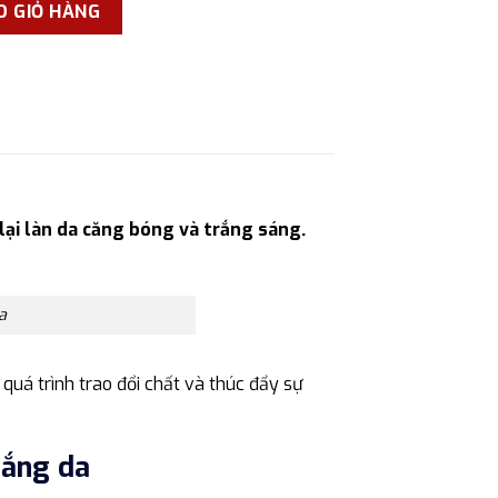
 học BC 1757, căng bóng và làm trắng da số lượng
O GIỎ HÀNG
lại làn da căng bóng và trắng sáng.
a
quá trình trao đổi chất và thúc đẩy sự
rắng da