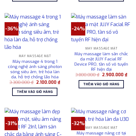
4.600.000 ₫.
4.50
-36%
-24%
MÁY MASSAGE MẶT
Máy massage làm săn chắc
MÁY MASSAGE MẶT
da mặt JUJY Facial RF
Máy massage 4 trong 1
Device PRO, tần số vô tuyến
công nghệ ánh sáng photon
RF hiện đại
sóng siêu âm, trẻ hóa làn
Giá
Giá
3.800.000
₫
2.900.000
₫
da, hỗ trợ chống lão hóa
gốc
hiện
Giá
Giá
3.300.000
₫
2.100.000
₫
là:
tại
THÊM VÀO GIỎ HÀNG
gốc
hiện
3.800.000 ₫.
là:
là:
tại
2.90
THÊM VÀO GIỎ HÀNG
3.300.000 ₫.
là:
2.100.000 ₫.
-31%
-32%
MÁY MASSAGE MẶT
Máy massage nâng cơ tại