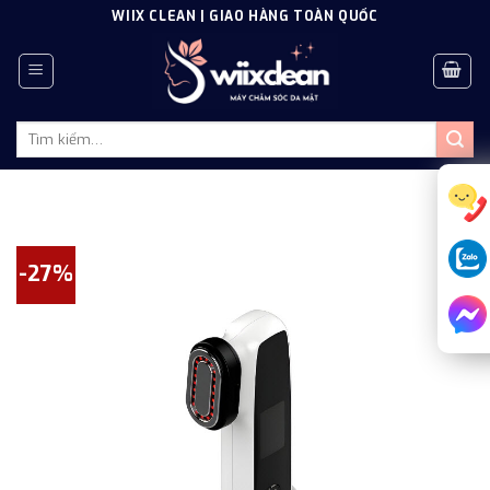
Skip
WIIX CLEAN | GIAO HÀNG TOÀN QUỐC
to
content
Tìm
kiếm:
-27%