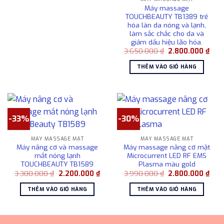
2.200.000 ₫.
Máy massage
TOUCHBEAUTY TB1389 trẻ
hóa làn da nóng và lạnh,
làm sắc chắc cho da và
giảm dấu hiệu lão hóa.
Giá
Giá
3.650.000
₫
2.800.000
₫
gốc
hiện
là:
tại
THÊM VÀO GIỎ HÀNG
3.650.000 ₫.
là:
2.80
-33%
-30%
MÁY MASSAGE MẶT
MÁY MASSAGE MẶT
Máy nâng cơ và massage
Máy massage nâng cơ mặt
mắt nóng lạnh
Microcurrent LED RF EMS
TOUCHBEAUTY TB1589
Plasma màu gold
Giá
Giá
Giá
Giá
3.300.000
₫
2.200.000
₫
3.990.000
₫
2.800.000
₫
gốc
hiện
gốc
hiện
là:
tại
là:
tại
THÊM VÀO GIỎ HÀNG
THÊM VÀO GIỎ HÀNG
3.300.000 ₫.
là:
3.990.000 ₫.
là:
2.200.000 ₫.
2.80