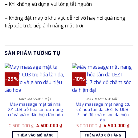
– Khi không sử dụng vui lòng tắt nguồn
– Không đặt máy ở khu vực dễ rơi vỡ hay nơi quá nóng
tiếp xúc trực tiếp ánh nắng mặt trời
SẢN PHẨM TƯƠNG TỰ
-29%
-10%
MÁY MASSAGE MẶT
MÁY MASSAGE MẶT
Máy massage mặt tại nhà
Máy massage mặt nâng cơ,
XY-C03 trẻ hóa làn da, nâng
trẻ hóa làn da LEZT BT009,
cơ và giảm dấu hiệu lão hóa
7 chế độ chăm sóc da hiện
đại
Giá
Giá
Giá
Giá
6.500.000
₫
4.600.000
₫
5.000.000
₫
4.500.000
₫
gốc
hiện
gốc
hiện
là:
tại
là:
tại
THÊM VÀO GIỎ HÀNG
THÊM VÀO GIỎ HÀNG
6.500.000 ₫.
là:
5.000.000 ₫.
là: