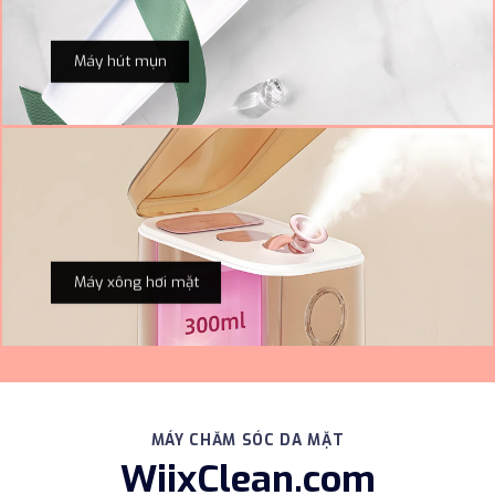
Máy hút mụn
Máy xông hơi mặt
MÁY CHĂM SÓC DA MẶT
WiixClean.com