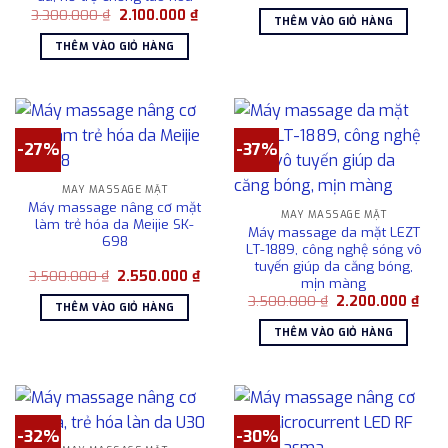
gốc
hiện
Giá
Giá
3.300.000
₫
2.100.000
₫
là:
tại
THÊM VÀO GIỎ HÀNG
gốc
hiện
1.900.000 ₫.
là:
là:
tại
1.350
THÊM VÀO GIỎ HÀNG
3.300.000 ₫.
là:
2.100.000 ₫.
-27%
-37%
MÁY MASSAGE MẶT
Máy massage nâng cơ mặt
MÁY MASSAGE MẶT
làm trẻ hóa da Meijie SK-
Máy massage da mặt LEZT
698
LT-1889, công nghệ sóng vô
tuyến giúp da căng bóng,
Giá
Giá
3.500.000
₫
2.550.000
₫
mịn màng
gốc
hiện
Giá
Giá
là:
tại
3.500.000
₫
2.200.000
₫
THÊM VÀO GIỎ HÀNG
gốc
hiện
3.500.000 ₫.
là:
là:
tại
2.550.000 ₫.
THÊM VÀO GIỎ HÀNG
3.500.000 ₫.
là:
2.20
-32%
-30%