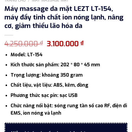
Máy massage da mặt LEZT LT-154,
máy đẩy tinh chất ion nóng lạnh, nâng
cơ, giảm thiểu lão hóa da
Giá
Giá
4.250.000
3.100.000
₫
₫
gốc
hiện
Model: LT-154
là:
tại
4.250.000 ₫.
là:
Kích thước sản phẩm: 202 * 80 * 45 mm
3.100.000 ₫.
Trọng lượng: khoảng 350 gram
Chất liệu, vật liệu: ABS, kẽm, đồng
Phương thức sạc pin: sạc USB
Chức năng nổi bật: sóng rung tần số cao RF, điện di
EMS, ion nóng và lạnh