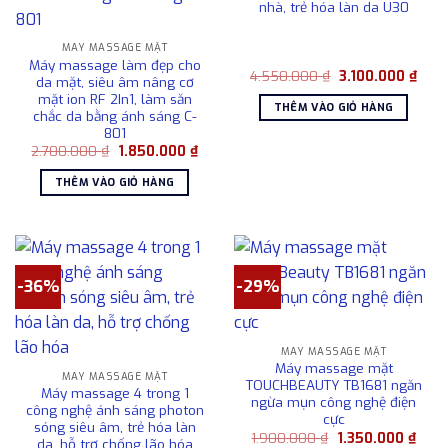
nhà, trẻ hóa làn da U30
MÁY MASSAGE MẶT
Máy massage làm đẹp cho
Giá
Giá
4.550.000
₫
3.100.000
₫
da mặt, siêu âm nâng cơ
gốc
hiện
mặt ion RF 2In1, làm săn
là:
tại
THÊM VÀO GIỎ HÀNG
4.550.000 ₫.
là:
chắc da bằng ánh sáng C-
3.10
801
Giá
Giá
2.700.000
₫
1.850.000
₫
gốc
hiện
là:
tại
THÊM VÀO GIỎ HÀNG
2.700.000 ₫.
là:
1.850.000 ₫.
-36%
-29%
MÁY MASSAGE MẶT
Máy massage mặt
MÁY MASSAGE MẶT
TOUCHBEAUTY TB1681 ngăn
Máy massage 4 trong 1
ngừa mụn công nghệ điện
công nghệ ánh sáng photon
cực
sóng siêu âm, trẻ hóa làn
Giá
Giá
1.900.000
₫
1.350.000
₫
da, hỗ trợ chống lão hóa