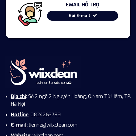
EMAIL HỖ TRỢ
Gửi E-mail
Địa chỉ
: Số 2 ngõ 2 Nguyễn Hoàng, Q.Nam Từ Liêm, TP.
Hà Nội
Hotline
: 0824263789
E-mail
:
lienhe@wiixclean.com
Website
: wiixclean.com