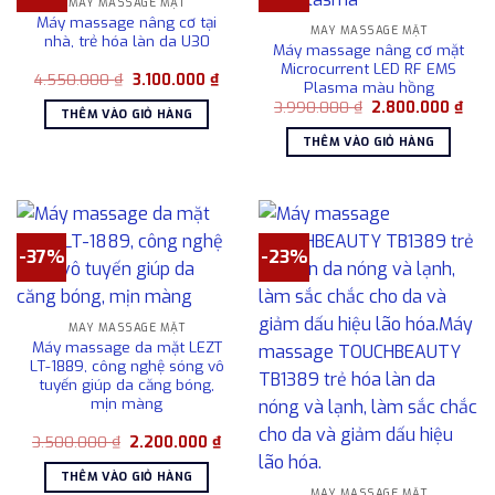
MÁY MASSAGE MẶT
Máy massage nâng cơ tại
MÁY MASSAGE MẶT
nhà, trẻ hóa làn da U30
Máy massage nâng cơ mặt
Microcurrent LED RF EMS
Giá
Giá
4.550.000
₫
3.100.000
₫
Plasma màu hồng
gốc
hiện
Giá
Giá
là:
tại
3.990.000
₫
2.800.000
₫
THÊM VÀO GIỎ HÀNG
gốc
hiện
4.550.000 ₫.
là:
là:
tại
3.100.000 ₫.
THÊM VÀO GIỎ HÀNG
3.990.000 ₫.
là:
2.80
-37%
-23%
MÁY MASSAGE MẶT
Máy massage da mặt LEZT
LT-1889, công nghệ sóng vô
tuyến giúp da căng bóng,
mịn màng
Giá
Giá
3.500.000
₫
2.200.000
₫
gốc
hiện
là:
tại
THÊM VÀO GIỎ HÀNG
3.500.000 ₫.
là:
MÁY MASSAGE MẶT