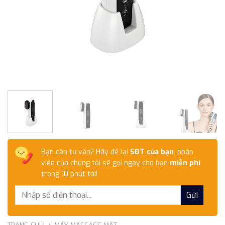
Bạn cần tư vấn? Hãy để lại
SĐT của bạn
, nhân
viên của chúng tôi sẽ gọi ngay cho bạn
miễn phí
trong 10 phút tới!
TRANG CHỦ
/
MÁY MASSAGE MẶT