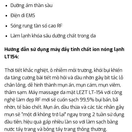
Dưỡng ẩm thần sầu
Điện di EMS
Sóng rung tần số cao RF
Làm lạnh khóa sâu dưỡng chất trong da
Hướng dẫn sử dụng máy đẩy tinh chất ion nóng lạnh
LT154:
Thời tiết khắc nghiệt, ô nhiễm môi trường, khói bụi khiến
da tăng cường bài tiết mồ hôi và dầu nhờn gây bít tắc lỗ
chân lông, dễ hình thành mụn ẩn, mụn cám, mụn viêm,
thâm sạm. Máy massage da mặt LEZT LT-154 với công
nghệ làm đẹp RF mới sẽ cuốn sạch 99,5% bụi bẩn, bã
nhờn, tế bào chết. Mụn ẩn, dầu thừa và các tác nhân gây
mụn sẽ “một đi không trở lại” ngay trong 2 tuần sử dụng
đầu tiên, hiệu quả gấp nhiều lần so với làm sạch bằng
nước tẩy trang và bông tẩy trang thông thường.