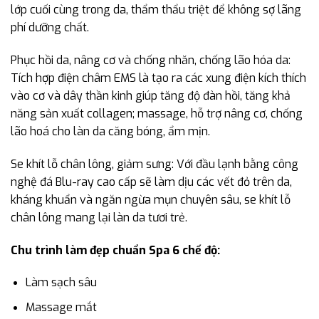
lớp cuối cùng trong da, thẩm thẩu triệt để không sợ lãng
phí dưỡng chất.
Phục hồi da, nâng cơ và chống nhăn, chống lão hóa da:
Tích hợp điện châm EMS là tạo ra các xung điện kích thích
vào cơ và dây thần kinh giúp tăng độ đàn hồi, tăng khả
năng sản xuất collagen; massage, hỗ trợ nâng cơ, chống
lão hoá cho làn da căng bóng, ẩm mịn.
Se khít lỗ chân lông, giảm sưng: Với đầu lạnh bằng công
nghệ đá Blu-ray cao cấp sẽ làm dịu các vết đỏ trên da,
kháng khuẩn và ngăn ngừa mụn chuyên sâu, se khít lỗ
chân lông mang lại làn da tươi trẻ.
Chu trình làm đẹp chuẩn Spa 6 chế độ:
Làm sạch sâu
Massage mắt