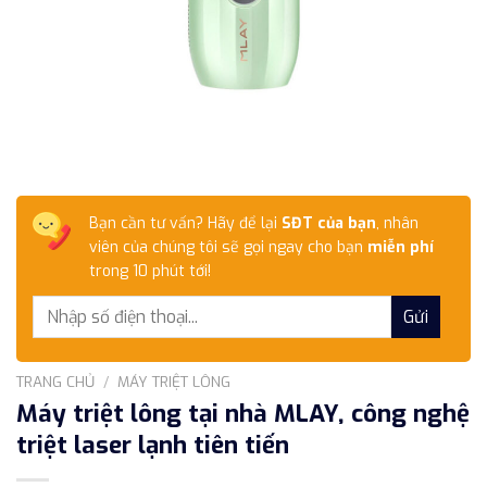
Bạn cần tư vấn? Hãy để lại
SĐT của bạn
, nhân
viên của chúng tôi sẽ gọi ngay cho bạn
miễn phí
trong 10 phút tới!
TRANG CHỦ
/
MÁY TRIỆT LÔNG
Máy triệt lông tại nhà MLAY, công nghệ
triệt laser lạnh tiên tiến