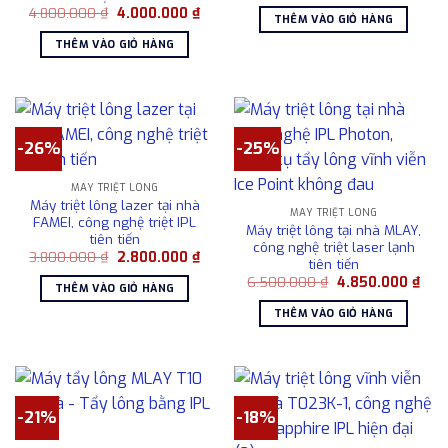
gốc
hiện
Giá
Giá
4.800.000
₫
4.000.000
₫
là:
tại
THÊM VÀO GIỎ HÀNG
gốc
hiện
3.800.000 ₫.
là:
là:
tại
2.80
THÊM VÀO GIỎ HÀNG
4.800.000 ₫.
là:
4.000.000 ₫.
-26%
-25%
MÁY TRIỆT LÔNG
Máy triệt lông lazer tại nhà
MÁY TRIỆT LÔNG
FAMEI, công nghệ triệt IPL
Máy triệt lông tại nhà MLAY,
tiên tiến
công nghệ triệt laser lạnh
Giá
Giá
3.800.000
₫
2.800.000
₫
tiên tiến
gốc
hiện
Giá
Giá
là:
tại
6.500.000
₫
4.850.000
₫
THÊM VÀO GIỎ HÀNG
gốc
hiện
3.800.000 ₫.
là:
là:
tại
2.800.000 ₫.
THÊM VÀO GIỎ HÀNG
6.500.000 ₫.
là:
4.85
-21%
-18%