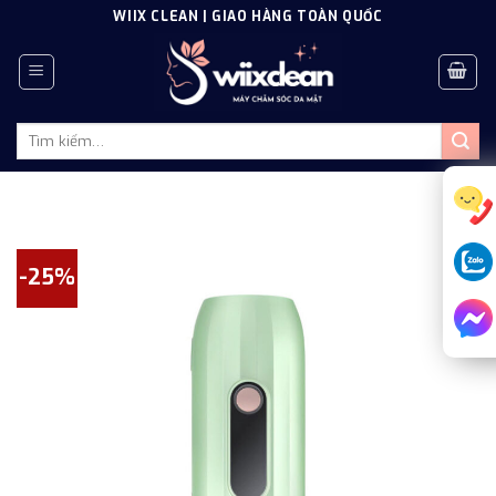
Skip
WIIX CLEAN | GIAO HÀNG TOÀN QUỐC
to
content
Tìm
kiếm:
-25%