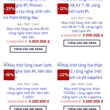
-25%
-12%
MÁY TRIỆT LÔNG
Máy triệt lông vĩnh viễn tại
MÁY TRIỆT LÔNG
nhà MLAY T-18, công nghệ
Máy triệt lông tại nhà MLAY,
triệt lạnh IPL
công nghệ triệt laser lạnh
Giá
Giá
4.550.000
₫
3.990.000
₫
tiên tiến
gốc
hiện
Giá
Giá
6.500.000
₫
4.850.000
₫
là:
tại
THÊM VÀO GIỎ HÀNG
gốc
hiện
4.550.000 ₫.
là:
là:
tại
3.99
THÊM VÀO GIỎ HÀNG
6.500.000 ₫.
là:
4.850.000 ₫.
-16%
-22%
MÁY TRIỆT LÔNG
MÁY TRIỆT LÔNG
Máy triệt lông laser lạnh,
Máy triệt lông tòa thân
công nghệ triệt IPL tiên tiến
TZ608Z, công nghệ triệt
T-0001
băng lạnh và đá sapphire
Giá
Giá
Giá
Giá
3.800.000
₫
3.200.000
₫
4.600.000
₫
3.600.000
₫
gốc
hiện
gốc
hiện
là:
tại
là:
tại
THÊM VÀO GIỎ HÀNG
THÊM VÀO GIỎ HÀNG