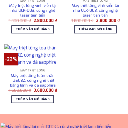
MÁY TRIỆT LÔNG
MÁY TRIỆT LÔNG
Máy triệt lông vĩnh viễn tại
Máy triệt lông vĩnh viễn tại
nhà ULK-003, công nghệ
nhà ULK-003, công nghệ
laser tiên tiến
laser tiên tiến
Giá
Giá
Giá
Giá
3.800.000
₫
2.800.000
₫
3.800.000
₫
2.800.000
₫
gốc
hiện
gốc
hiện
là:
tại
là:
tại
THÊM VÀO GIỎ HÀNG
THÊM VÀO GIỎ HÀNG
3.800.000 ₫.
là:
3.800.000 ₫.
là:
2.800.000 ₫.
2.80
-22%
MÁY TRIỆT LÔNG
Máy triệt lông toàn thân
TZ608Z, công nghệ triệt
băng lạnh và đá sapphire
Giá
Giá
4.600.000
₫
3.600.000
₫
gốc
hiện
là:
tại
THÊM VÀO GIỎ HÀNG
4.600.000 ₫.
là:
3.600.000 ₫.