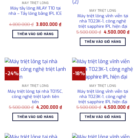
MÁY TRIỆT LÔNG
Máy tẩy lông MLAY T10 tại
MÁY TRIỆT LÔNG
nhà – Tẩy lông bằng IPL ICE
Máy triệt lông vĩnh viễn tại
nhà T023K-1, công nghệ
Giá
Giá
4.800.000
₫
3.800.000
₫
triệt sapphire IPL hiện đại
gốc
hiện
Giá
Giá
là:
tại
5.500.000
₫
4.500.000
₫
THÊM VÀO GIỎ HÀNG
gốc
hiện
4.800.000 ₫.
là:
là:
tại
3.800.000 ₫.
THÊM VÀO GIỎ HÀNG
5.500.000 ₫.
là:
4.50
-24%
-18%
MÁY TRIỆT LÔNG
MÁY TRIỆT LÔNG
Máy triệt lông tại nhà T015C,
Máy triệt lông vĩnh viễn tại
công nghệ triệt lạnh tiên
nhà T023K-1, công nghệ
tiến
triệt sapphire IPL hiện đại
Giá
Giá
Giá
Giá
5.500.000
₫
4.200.000
₫
5.500.000
₫
4.500.000
₫
gốc
hiện
gốc
hiện
là:
tại
là:
tại
THÊM VÀO GIỎ HÀNG
THÊM VÀO GIỎ HÀNG
5.500.000 ₫.
là:
5.500.000 ₫.
là:
4.200.000 ₫.
4.50