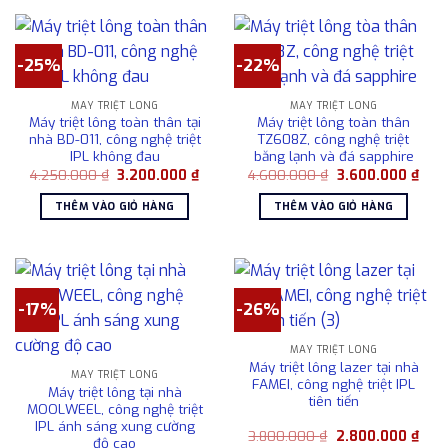
-25%
-22%
MÁY TRIỆT LÔNG
MÁY TRIỆT LÔNG
Máy triệt lông toàn thân tại
Máy triệt lông toàn thân
nhà BD-011, công nghệ triệt
TZ608Z, công nghệ triệt
IPL không đau
băng lạnh và đá sapphire
Giá
Giá
Giá
Giá
4.250.000
₫
3.200.000
₫
4.600.000
₫
3.600.000
₫
gốc
hiện
gốc
hiện
là:
tại
là:
tại
THÊM VÀO GIỎ HÀNG
THÊM VÀO GIỎ HÀNG
4.250.000 ₫.
là:
4.600.000 ₫.
là:
3.200.000 ₫.
3.60
-17%
-26%
MÁY TRIỆT LÔNG
Máy triệt lông lazer tại nhà
MÁY TRIỆT LÔNG
FAMEI, công nghệ triệt IPL
Máy triệt lông tại nhà
tiên tiến
MOOLWEEL, công nghệ triệt
IPL ánh sáng xung cường
Giá
Giá
3.800.000
₫
2.800.000
₫
độ cao