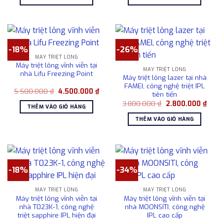
3.800.000 ₫.
là:
4.600.000 ₫.
là:
3.200.000 ₫.
3.60
-18%
-26%
MÁY TRIỆT LÔNG
Máy triệt lông vĩnh viễn tại
MÁY TRIỆT LÔNG
nhà Lifu Freezing Point
Máy triệt lông lazer tại nhà
FAMEI, công nghệ triệt IPL
Giá
Giá
5.500.000
₫
4.500.000
₫
tiên tiến
gốc
hiện
Giá
Giá
là:
tại
3.800.000
₫
2.800.000
₫
THÊM VÀO GIỎ HÀNG
gốc
hiện
5.500.000 ₫.
là:
là:
tại
4.500.000 ₫.
THÊM VÀO GIỎ HÀNG
3.800.000 ₫.
là:
2.80
-18%
-34%
MÁY TRIỆT LÔNG
MÁY TRIỆT LÔNG
Máy triệt lông vĩnh viễn tại
Máy triệt lông vĩnh viễn tại
nhà T023K-1, công nghệ
nhà MOONSITI, công nghệ
triệt sapphire IPL hiện đại
IPL cao cấp