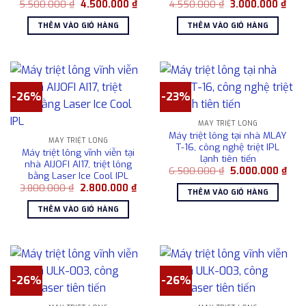
Giá
Giá
Giá
Giá
5.500.000
₫
4.500.000
₫
4.550.000
₫
3.000.000
₫
gốc
hiện
gốc
hiện
là:
tại
là:
tại
THÊM VÀO GIỎ HÀNG
THÊM VÀO GIỎ HÀNG
5.500.000 ₫.
là:
4.550.000 ₫.
là:
4.500.000 ₫.
3.00
-26%
-23%
MÁY TRIỆT LÔNG
Máy triệt lông tại nhà MLAY
MÁY TRIỆT LÔNG
T-16, công nghệ triệt IPL
Máy triệt lông vĩnh viễn tại
lạnh tiên tiến
nhà AIJOFI AI17, triệt lông
Giá
Giá
6.500.000
₫
5.000.000
₫
bằng Laser Ice Cool IPL
gốc
hiện
Giá
Giá
3.800.000
₫
2.800.000
₫
là:
tại
THÊM VÀO GIỎ HÀNG
gốc
hiện
6.500.000 ₫.
là:
là:
tại
5.00
THÊM VÀO GIỎ HÀNG
3.800.000 ₫.
là:
2.800.000 ₫.
-26%
-26%