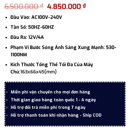
Giá
Giá
6.500.000
4.850.000
₫
₫
gốc
hiện
Đầu Vào: AC100V-240V
là:
tại
6.500.000 ₫.
là:
Tần Số: 50HZ-60HZ
4.850.000 ₫.
Đầu Ra: 12V/4A
Phạm Vi Bước Sóng Ánh Sáng Xung Mạnh: 530-
1100NM
Kích Thước Tổng Thể Tối Đa Của Máy
Chủ:
163x
66x
45(mm)
Miễn phí vận chuyển cho mọi đơn hàng
Thời gian giao hàng toàn quốc 1 - 4 ngày
Hỗ trợ đổi trả miễn phí trong 7 ngày
Hỗ trợ thanh toán khi nhận hàng - Ship COD