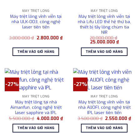
MÁY TRIỆT LÔNG
MÁY TRIỆT LÔNG
Máy triệt lông vĩnh viễn tại
Máy triệt lông vĩnh viễn tại
nhà ULK-003, công nghệ
nhà Lifu LED thế hệ thứ ba,
laser tiên tiến
thiết bị tẩy lông chùm tia
NIR
Giá
Giá
3.800.000
₫
2.800.000
₫
28.000.000
₫
gốc
hiện
Giá
Giá
25.000.000
₫
là:
tại
gốc
hiện
3.800.000 ₫.
là:
là:
tại
THÊM VÀO GIỎ HÀNG
THÊM VÀO GIỎ HÀNG
2.800.000 ₫.
28.000.000 ₫.
là:
25.000.00
-27%
-27%
MÁY TRIỆT LÔNG
MÁY TRIỆT LÔNG
Máy triệt lông tại nhà
Máy triệt lông vĩnh viễn tại
Aimanfun, công nghệ triệt
nhà AIJOFI, công nghệ triệt
laser sapphire và IPL
IPL laser tiên tiến
Giá
Giá
Giá
Giá
5.500.000
₫
4.000.000
₫
3.500.000
₫
2.550.000
₫
gốc
hiện
gốc
hiện
là:
tại
là:
tại
THÊM VÀO GIỎ HÀNG
THÊM VÀO GIỎ HÀNG
5.500.000 ₫.
là:
3.500.000 ₫.
là:
4.000.000 ₫.
2.55