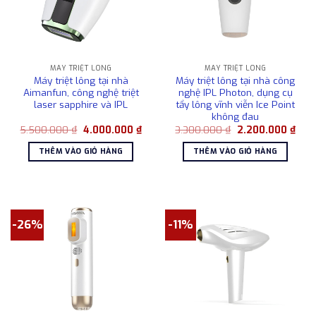
MÁY TRIỆT LÔNG
MÁY TRIỆT LÔNG
Máy triệt lông tại nhà
Máy triệt lông tại nhà công
Aimanfun, công nghệ triệt
nghệ IPL Photon, dụng cụ
laser sapphire và IPL
tẩy lông vĩnh viễn Ice Point
không đau
Giá
Giá
Giá
Giá
5.500.000
₫
4.000.000
₫
3.300.000
₫
2.200.000
₫
gốc
hiện
gốc
hiện
là:
tại
là:
tại
THÊM VÀO GIỎ HÀNG
THÊM VÀO GIỎ HÀNG
5.500.000 ₫.
là:
3.300.000 ₫.
là:
4.000.000 ₫.
2.20
-26%
-11%