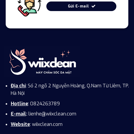
Gửi E-mail
Địa chỉ
: Số 2 ngõ 2 Nguyễn Hoàng, Q.Nam Từ Liêm, TP.
Hà Nội
Hotline
: 0824263789
E-mail
:
lienhe@wiixclean.com
Website
: wiixclean.com