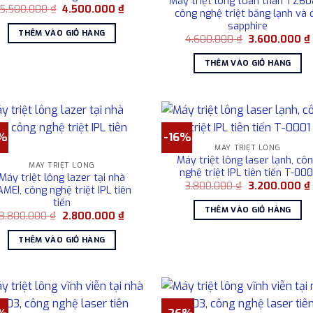
Máy triệt lông toàn thân TZ60
Giá
Giá
5.500.000
₫
4.500.000
₫
công nghệ triệt băng lạnh và 
gốc
hiện
sapphire
là:
tại
THÊM VÀO GIỎ HÀNG
5.500.000 ₫.
là:
Giá
4.600.000
₫
3.600.000
₫
4.500.000 ₫.
gốc
là:
THÊM VÀO GIỎ HÀNG
4.600.000 ₫.
%
-16%
MÁY TRIỆT LÔNG
Máy triệt lông laser lạnh, cô
MÁY TRIỆT LÔNG
nghệ triệt IPL tiên tiến T-000
Máy triệt lông lazer tại nhà
Giá
3.800.000
₫
3.200.000
₫
AMEI, công nghệ triệt IPL tiên
gốc
tiến
là:
THÊM VÀO GIỎ HÀNG
3.800.000 ₫.
l
Giá
Giá
3.800.000
₫
2.800.000
₫
gốc
hiện
là:
tại
THÊM VÀO GIỎ HÀNG
3.800.000 ₫.
là:
2.800.000 ₫.