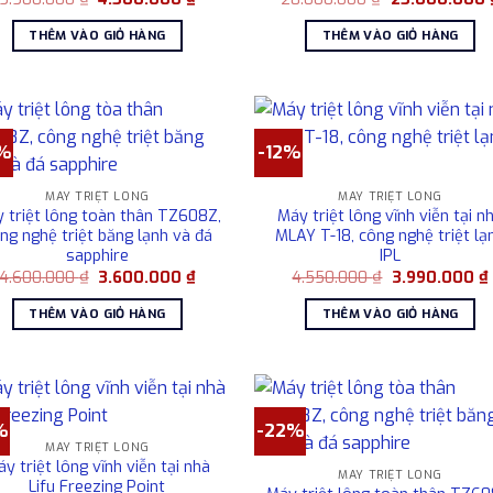
gốc
hiện
gốc
là:
tại
là:
THÊM VÀO GIỎ HÀNG
THÊM VÀO GIỎ HÀNG
5.500.000 ₫.
là:
28.000.000 ₫.
4.500.000 ₫.
%
-12%
MÁY TRIỆT LÔNG
MÁY TRIỆT LÔNG
 triệt lông toàn thân TZ608Z,
Máy triệt lông vĩnh viễn tại n
ng nghệ triệt băng lạnh và đá
MLAY T-18, công nghệ triệt lạ
sapphire
IPL
Giá
Giá
Giá
4.600.000
₫
3.600.000
₫
4.550.000
₫
3.990.000
₫
gốc
hiện
gốc
là:
tại
là:
THÊM VÀO GIỎ HÀNG
THÊM VÀO GIỎ HÀNG
4.600.000 ₫.
là:
4.550.000 ₫.
l
3.600.000 ₫.
%
-22%
MÁY TRIỆT LÔNG
y triệt lông vĩnh viễn tại nhà
MÁY TRIỆT LÔNG
Lifu Freezing Point