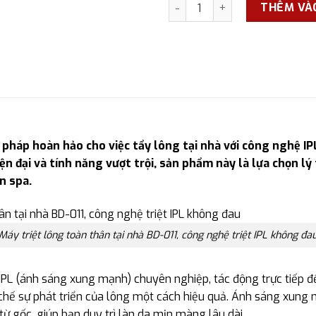
Máy triệt lông toàn thân tại
THÊM VÀ
i pháp hoàn hảo cho việc tẩy lông tại nhà với công nghệ 
 hiện đại và tính năng vượt trội, sản phẩm này là lựa chọn
n spa.
Máy triệt lông toàn thân tại nhà BD-011, công nghệ triệt IPL không đa
IPL (ánh sáng xung mạnh) chuyên nghiệp, tác động trực tiếp đế
chế sự phát triển của lông một cách hiệu quả. Ánh sáng xung
ừ gốc, giúp bạn duy trì làn da mịn màng lâu dài.