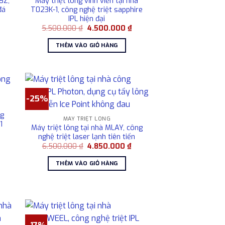
8Z,
Máy triệt lông vĩnh viễn tại nhà
đá
T023K-1, công nghệ triệt sapphire
IPL hiện đại
Giá
Giá
Giá
5.500.000
₫
4.500.000
₫
hiện
gốc
hiện
tại
là:
tại
THÊM VÀO GIỎ HÀNG
là:
5.500.000 ₫.
là:
3.600.000 ₫.
4.500.000 ₫.
-25%
ng
MÁY TRIỆT LÔNG
1
Máy triệt lông tại nhà MLAY, công
Giá
nghệ triệt laser lạnh tiên tiến
hiện
Giá
Giá
6.500.000
₫
4.850.000
₫
tại
gốc
hiện
à:
là:
tại
3.200.000 ₫.
THÊM VÀO GIỎ HÀNG
6.500.000 ₫.
là:
4.850.000 ₫.