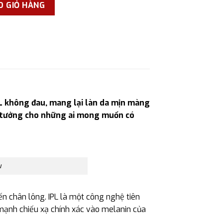
 nhà BD-011, công nghệ triệt IPL không đau số lượng
O GIỎ HÀNG
IPL không đau, mang lại làn da mịn màng
 lý tưởng cho những ai mong muốn có
u
n chân lông. IPL là một công nghệ tiên
 mạnh chiếu xạ chính xác vào melanin của