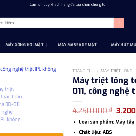
Cám ơn quý khách hàng đã lựa chọn chúng tôi
m
m:
MÁY XÔNG HƠI MẶT
MÁY MASSAGE MẶT
MÁY HÚT M
TRANG CHỦ
/
MÁY TRIỆT LÔNG
Máy triệt lông t
011, công nghệ t
Giá
4.250.000
3.20
₫
gốc
Loại sản phẩm: Máy tẩy 
là:
4.250
Chất liệu: ABS