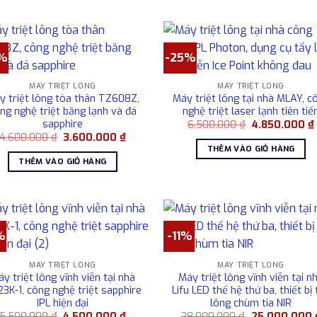
%
-25%
MÁY TRIỆT LÔNG
MÁY TRIỆT LÔNG
y triệt lông tòa thân TZ608Z,
Máy triệt lông tại nhà MLAY, c
ng nghệ triệt băng lạnh và đá
nghệ triệt laser lạnh tiên tiế
sapphire
Giá
6.500.000
₫
4.850.000
₫
gốc
Giá
Giá
4.600.000
₫
3.600.000
₫
là:
gốc
hiện
THÊM VÀO GIỎ HÀNG
6.500.000 ₫.
l
là:
tại
THÊM VÀO GIỎ HÀNG
4.600.000 ₫.
là:
3.600.000 ₫.
%
-11%
MÁY TRIỆT LÔNG
MÁY TRIỆT LÔNG
y triệt lông vĩnh viễn tại nhà
Máy triệt lông vĩnh viễn tại n
3K-1, công nghệ triệt sapphire
Lifu LED thế hệ thứ ba, thiết bị 
IPL hiện đại
lông chùm tia NIR
Giá
Giá
Giá
5.500.000
₫
4.500.000
₫
28.000.000
₫
25.000.000