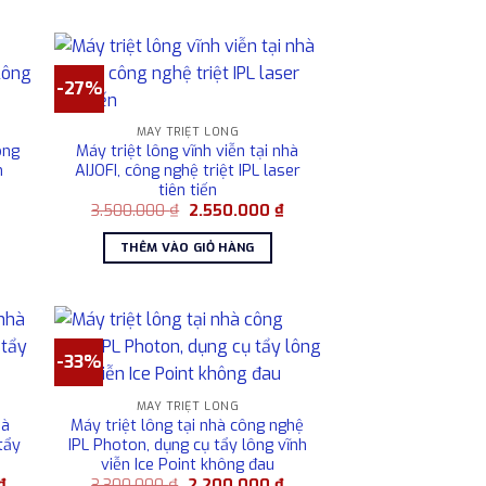
-27%
MÁY TRIỆT LÔNG
ông
Máy triệt lông vĩnh viễn tại nhà
n
AIJOFI, công nghệ triệt IPL laser
tiên tiến
Giá
hiện
Giá
Giá
3.500.000
₫
2.550.000
₫
tại
gốc
hiện
à:
là:
tại
THÊM VÀO GIỎ HÀNG
4.850.000 ₫.
3.500.000 ₫.
là:
2.550.000 ₫.
-33%
MÁY TRIỆT LÔNG
hà
Máy triệt lông tại nhà công nghệ
tẩy
IPL Photon, dụng cụ tẩy lông vĩnh
viễn Ice Point không đau
Giá
Giá
Giá
₫
3.300.000
₫
2.200.000
₫