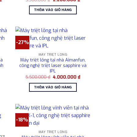
hiện
gốc
hiện
tại
là:
tại
THÊM VÀO GIỎ HÀNG
là:
3.300.000 ₫.
là:
25.000.000 ₫.
2.200.000 ₫.
-27%
MÁY TRIỆT LÔNG
hà
Máy triệt lông tại nhà Aimanfun,
nh
công nghệ triệt laser sapphire và
IPL
Giá
Giá
Giá
5.500.000
₫
4.000.000
₫
hiện
gốc
hiện
tại
là:
tại
THÊM VÀO GIỎ HÀNG
à:
5.500.000 ₫.
là:
3.990.000 ₫.
4.000.000 ₫.
-18%
MÁY TRIỆT LÔNG