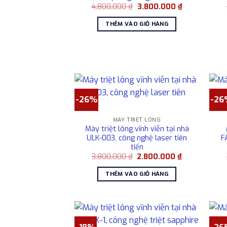
Giá
Giá
4.800.000
₫
3.800.000
₫
gốc
hiện
là:
tại
THÊM VÀO GIỎ HÀNG
4.800.000 ₫.
là:
3.800.000 ₫.
-26%
-26
MÁY TRIỆT LÔNG
Máy triệt lông vĩnh viễn tại nhà
ULK-003, công nghệ laser tiên
F
tiến
Giá
Giá
3.800.000
₫
2.800.000
₫
gốc
hiện
là:
tại
THÊM VÀO GIỎ HÀNG
3.800.000 ₫.
là:
2.800.000 ₫.