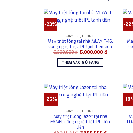
-23%
-22
MÁY TRIỆT LÔNG
Máy triệt lông tại nhà MLAY T-16,
Má
công nghệ triệt IPL lạnh tiên tiến
cô
Giá
Giá
6.500.000
₫
5.000.000
₫
gốc
hiện
là:
tại
THÊM VÀO GIỎ HÀNG
6.500.000 ₫.
là:
5.000.000 ₫.
-26%
-18
MÁY TRIỆT LÔNG
Máy triệt lông lazer tại nhà
Má
FAMEI, công nghệ triệt IPL tiên
T02
tiến
Giá
Giá
3.800.000
₫
2.800.000
₫