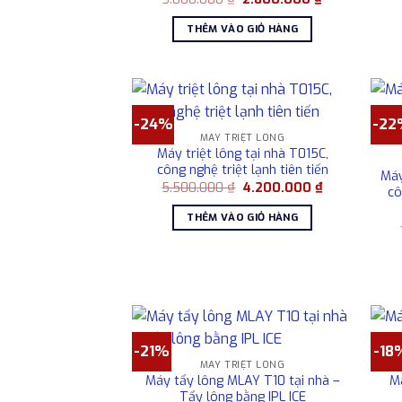
gốc
hiện
là:
tại
THÊM VÀO GIỎ HÀNG
3.800.000 ₫.
là:
2.800.000 ₫.
-24%
-22
MÁY TRIỆT LÔNG
Máy triệt lông tại nhà T015C,
công nghệ triệt lạnh tiên tiến
Máy
Giá
Giá
5.500.000
₫
4.200.000
₫
cô
gốc
hiện
là:
tại
THÊM VÀO GIỎ HÀNG
5.500.000 ₫.
là:
4.200.000 ₫.
-21%
-18
MÁY TRIỆT LÔNG
Máy tẩy lông MLAY T10 tại nhà –
Má
Tẩy lông bằng IPL ICE