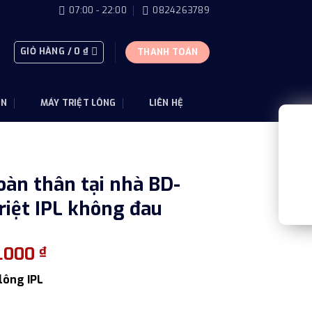
07:00 - 22:00
0824263789
GIỎ HÀNG /
0
₫
THANH TOÁN
ỤN
MÁY TRIỆT LÔNG
LIÊN HỆ
oàn thân tại nhà BD-
riệt IPL không đau
Giá
0.000
₫
hiện
lông IPL
tại
.000 ₫.
là: