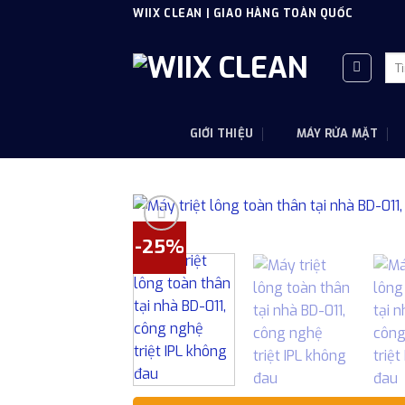
Skip
WIIX CLEAN | GIAO HÀNG TOÀN QUỐC
to
content
Tì
kiế
GIỚI THIỆU
MÁY RỬA MẶT
-25%