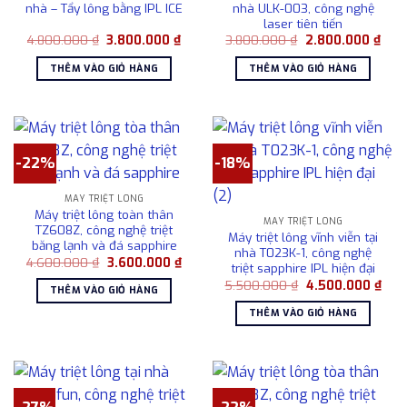
nhà – Tẩy lông bằng IPL ICE
nhà ULK-003, công nghệ
laser tiên tiến
Giá
Giá
Giá
Giá
4.800.000
₫
3.800.000
₫
3.800.000
₫
2.800.000
₫
gốc
hiện
gốc
hiện
là:
tại
là:
tại
THÊM VÀO GIỎ HÀNG
THÊM VÀO GIỎ HÀNG
4.800.000 ₫.
là:
3.800.000 ₫.
là:
3.800.000 ₫.
2.80
-22%
-18%
MÁY TRIỆT LÔNG
Máy triệt lông toàn thân
MÁY TRIỆT LÔNG
TZ608Z, công nghệ triệt
Máy triệt lông vĩnh viễn tại
băng lạnh và đá sapphire
nhà T023K-1, công nghệ
Giá
Giá
4.600.000
₫
3.600.000
₫
triệt sapphire IPL hiện đại
gốc
hiện
Giá
Giá
là:
tại
5.500.000
₫
4.500.000
₫
THÊM VÀO GIỎ HÀNG
gốc
hiện
4.600.000 ₫.
là:
là:
tại
3.600.000 ₫.
THÊM VÀO GIỎ HÀNG
5.500.000 ₫.
là:
4.50