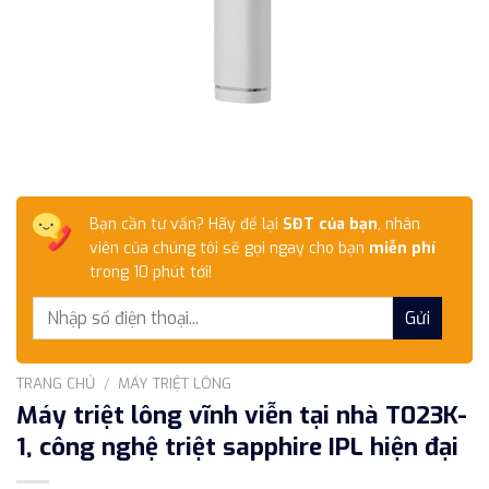
Bạn cần tư vấn? Hãy để lại
SĐT của bạn
, nhân
viên của chúng tôi sẽ gọi ngay cho bạn
miễn phí
trong 10 phút tới!
TRANG CHỦ
/
MÁY TRIỆT LÔNG
Máy triệt lông vĩnh viễn tại nhà T023K-
1, công nghệ triệt sapphire IPL hiện đại