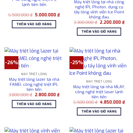
Máy triệt lông tại nhà công
lạnh tiên tiến
nghệ IPL Photon, dụng cụ
tẩy lông vĩnh viễn Ice Point
Giá
Giá
6.500.000
₫
5.000.000
₫
không đau
gốc
hiện
Giá
Giá
là:
tại
3.300.000
₫
2.200.000
₫
THÊM VÀO GIỎ HÀNG
gốc
hiện
6.500.000 ₫.
là:
là:
tại
5.000.000 ₫.
THÊM VÀO GIỎ HÀNG
3.300.000 ₫.
là:
2.20
-26%
-25%
MÁY TRIỆT LÔNG
Máy triệt lông lazer tại nhà
MÁY TRIỆT LÔNG
FAMEI, công nghệ triệt IPL
Máy triệt lông tại nhà MLAY,
tiên tiến
công nghệ triệt laser lạnh
Giá
Giá
3.800.000
₫
2.800.000
₫
tiên tiến
gốc
hiện
Giá
Giá
là:
tại
6.500.000
₫
4.850.000
₫
THÊM VÀO GIỎ HÀNG
gốc
hiện
3.800.000 ₫.
là:
là:
tại
2.800.000 ₫.
THÊM VÀO GIỎ HÀNG
6.500.000 ₫.
là:
4.85