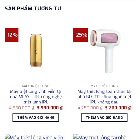
SẢN PHẨM TƯƠNG TỰ
-12%
-25%
MÁY TRIỆT LÔNG
MÁY TRIỆT LÔNG
Máy triệt lông vĩnh viễn tại
Máy triệt lông toàn thân tại
nhà MLAY T-18, công nghệ
nhà BD-011, công nghệ triệt
triệt lạnh IPL
IPL không đau
Giá
Giá
Giá
Giá
4.550.000
₫
3.990.000
₫
4.250.000
₫
3.200.000
₫
gốc
hiện
gốc
hiện
là:
tại
là:
tại
THÊM VÀO GIỎ HÀNG
THÊM VÀO GIỎ HÀNG
4.550.000 ₫.
là:
4.250.000 ₫.
là:
3.990.000 ₫.
3.20