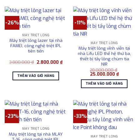
-26%
-11%
MÁY TRIỆT LÔNG
Máy triệt lông lazer tại nhà
MÁY TRIỆT LÔNG
FAMEI, công nghệ triệt IPL
Máy triệt lông vĩnh viễn tại
tiên tiến
nhà Lifu LED thế hệ thứ ba,
thiết bị tẩy lông chùm tia
Giá
Giá
3.800.000
₫
2.800.000
₫
NIR
gốc
hiện
là:
tại
28.000.000
₫
Giá
Giá
3.800.000 ₫.
là:
25.000.000
₫
THÊM VÀO GIỎ HÀNG
gốc
hiện
2.800.000 ₫.
là:
tại
THÊM VÀO GIỎ HÀNG
28.000.000 ₫.
là:
25.000.00
-23%
-33%
MÁY TRIỆT LÔNG
Máy triệt lông tại nhà MLAY
MÁY TRIỆT LÔNG
T-16, công nghệ triệt IPL