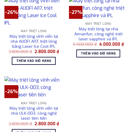
-26%
-27%
MÁY TRIỆT LÔNG
Máy triệt lông tại nhà
MÁY TRIỆT LÔNG
Aimanfun, công nghệ triệt
Máy triệt lông vĩnh viễn tại
laser sapphire và IPL
nhà AIJOFI AI17, triệt lông
Giá
Giá
5.500.000
₫
4.000.000
₫
bằng Laser Ice Cool IPL
gốc
hiện
Giá
Giá
3.800.000
₫
2.800.000
₫
là:
tại
THÊM VÀO GIỎ HÀNG
gốc
hiện
5.500.000 ₫.
là:
là:
tại
4.00
THÊM VÀO GIỎ HÀNG
3.800.000 ₫.
là:
2.800.000 ₫.
-26%
MÁY TRIỆT LÔNG
Máy triệt lông vĩnh viễn tại
nhà ULK-003, công nghệ
laser tiên tiến
Giá
Giá
3.800.000
₫
2.800.000
₫
gốc
hiện
là:
tại