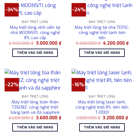
-34%
-24%
MÁY TRIỆT LÔNG
MÁY TRIỆT LÔNG
Máy triệt lông vĩnh viễn tại
Máy triệt lông tại nhà T015C,
nhà MOONSITI, công nghệ
công nghệ triệt lạnh tiên
IPL cao cấp
tiến
Giá
Giá
Giá
Giá
4.550.000
₫
3.000.000
₫
5.500.000
₫
4.200.000
₫
gốc
hiện
gốc
hiện
là:
tại
là:
tại
THÊM VÀO GIỎ HÀNG
THÊM VÀO GIỎ HÀNG
4.550.000 ₫.
là:
5.500.000 ₫.
là:
3.000.000 ₫.
4.20
-22%
-16%
MÁY TRIỆT LÔNG
MÁY TRIỆT LÔNG
Máy triệt lông toàn thân
Máy triệt lông laser lạnh,
TZ608Z, công nghệ triệt
công nghệ triệt IPL tiên tiến
băng lạnh và đá sapphire
T-0001
Giá
Giá
Giá
Giá
4.600.000
₫
3.600.000
₫
3.800.000
₫
3.200.000
₫
gốc
hiện
gốc
hiện
là:
tại
là:
tại
THÊM VÀO GIỎ HÀNG
THÊM VÀO GIỎ HÀNG
4.600.000 ₫.
là:
3.800.000 ₫.
là:
3.600.000 ₫.
3.20