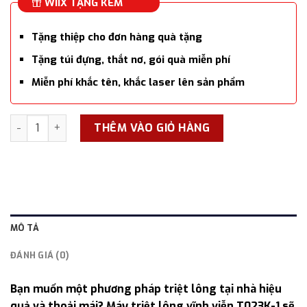
WIIX TẶNG KÈM
Tặng thiệp cho đơn hàng quà tặng
Tặng túi đựng, thắt nơ, gói quà miễn phí
Miễn phí khắc tên, khắc laser lên sản phẩm
Máy triệt lông vĩnh viễn tại nhà T023K-1, công nghệ triệt sap
THÊM VÀO GIỎ HÀNG
MÔ TẢ
ĐÁNH GIÁ (0)
Bạn muốn một phương pháp triệt lông tại nhà hiệu
quả và thoải mái? Máy triệt lông vĩnh viễn T023K-1 sẽ