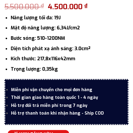
Giá
Giá
5.500.000
4.500.000
₫
₫
gốc
hiện
Năng lượng tối đa: 19J
là:
tại
5.500.000 ₫.
là:
Mật độ năng lượng: 6,34J/cm2
4.500.000 ₫.
Bước sóng: 510-1200NM
Diện tích phát xạ ánh sáng: 3.0cm²
Kích thước: 217,8x116x42mm
Trọng lượng: 0,35kg
Miễn phí vận chuyển cho mọi đơn hàng
Thời gian giao hàng toàn quốc 1 - 4 ngày
Hỗ trợ đổi trả miễn phí trong 7 ngày
Hỗ trợ thanh toán khi nhận hàng - Ship COD