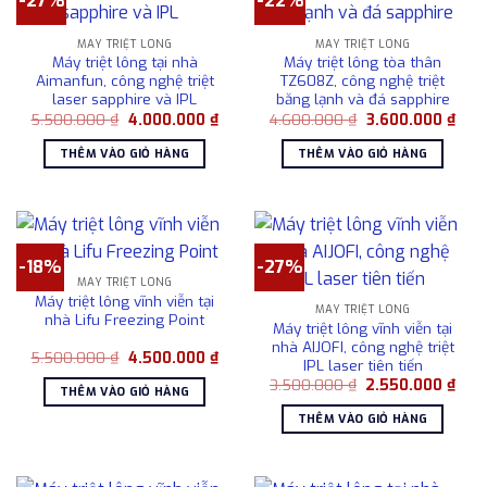
-27%
-22%
MÁY TRIỆT LÔNG
MÁY TRIỆT LÔNG
Máy triệt lông tại nhà
Máy triệt lông tòa thân
Aimanfun, công nghệ triệt
TZ608Z, công nghệ triệt
laser sapphire và IPL
băng lạnh và đá sapphire
Giá
Giá
Giá
Giá
5.500.000
₫
4.000.000
₫
4.600.000
₫
3.600.000
₫
gốc
hiện
gốc
hiện
là:
tại
là:
tại
THÊM VÀO GIỎ HÀNG
THÊM VÀO GIỎ HÀNG
5.500.000 ₫.
là:
4.600.000 ₫.
là:
4.000.000 ₫.
3.60
-18%
-27%
MÁY TRIỆT LÔNG
Máy triệt lông vĩnh viễn tại
MÁY TRIỆT LÔNG
nhà Lifu Freezing Point
Máy triệt lông vĩnh viễn tại
nhà AIJOFI, công nghệ triệt
Giá
Giá
5.500.000
₫
4.500.000
₫
IPL laser tiên tiến
gốc
hiện
Giá
Giá
là:
tại
3.500.000
₫
2.550.000
₫
THÊM VÀO GIỎ HÀNG
gốc
hiện
5.500.000 ₫.
là:
là:
tại
4.500.000 ₫.
THÊM VÀO GIỎ HÀNG
3.500.000 ₫.
là:
2.55