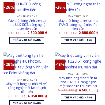
-26%
-26%
MÁY TRIỆT LÔNG
MÁY TRIỆT LÔNG
Máy triệt lông vĩnh viễn tại
Máy triệt lông lazer tại nhà
nhà ULK-003, công nghệ
FAMEI, công nghệ triệt IPL
laser tiên tiến
tiên tiến
Giá
Giá
Giá
Giá
3.800.000
₫
2.800.000
₫
3.800.000
₫
2.800.000
₫
gốc
hiện
gốc
hiện
là:
tại
là:
tại
THÊM VÀO GIỎ HÀNG
THÊM VÀO GIỎ HÀNG
3.800.000 ₫.
là:
3.800.000 ₫.
là:
2.800.000 ₫.
2.80
-25%
-18%
MÁY TRIỆT LÔNG
Máy triệt lông vĩnh viễn tại
MÁY TRIỆT LÔNG
nhà T023K-1, công nghệ
Máy triệt lông tại nhà MLAY,
triệt sapphire IPL hiện đại
công nghệ triệt laser lạnh
Giá
Giá
5.500.000
₫
4.500.000
₫
tiên tiến
gốc
hiện
Giá
Giá
6.500.000
₫
4.850.000
₫
là:
tại
THÊM VÀO GIỎ HÀNG
gốc
hiện
5.500.000 ₫.
là:
là:
tại
4.50
THÊM VÀO GIỎ HÀNG
6.500.000 ₫.
là: