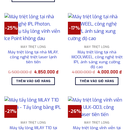
4.850.000 ₫.
-25%
-17%
MÁY TRIỆT LÔNG
MÁY TRIỆT LÔNG
Máy triệt lông tại nhà MLAY,
Máy triệt lông tại nhà
công nghệ triệt laser lạnh
MOOLWEEL, công nghệ triệt
tiên tiến
IPL ánh sáng xung cường
độ cao
Giá
Giá
Giá
Giá
6.500.000
₫
4.850.000
₫
4.800.000
₫
4.000.000
₫
gốc
hiện
gốc
hiện
là:
tại
là:
tại
THÊM VÀO GIỎ HÀNG
THÊM VÀO GIỎ HÀNG
6.500.000 ₫.
là:
4.800.000 ₫.
là:
4.850.000 ₫.
4.00
-21%
-26%
MÁY TRIỆT LÔNG
MÁY TRIỆT LÔNG
Máy tẩy lông MLAY T10 tại
Máy triệt lông vĩnh viễn tại