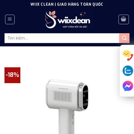
Skip
WIIX CLEAN | GIAO HÀNG TOÀN QUỐC
to
content
Tìm
kiếm:
-18%